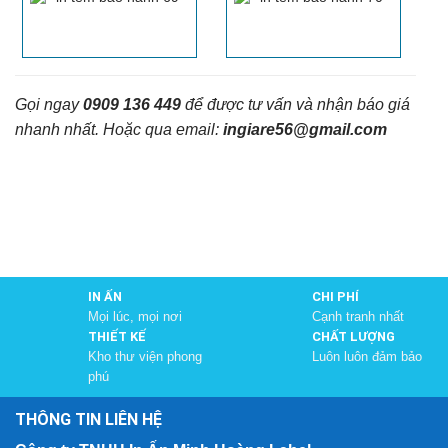
Gọi ngay
0909 136 449
để được tư vấn và nhận báo giá
nhanh nhất.
Hoặc qua email:
ingiare56@gmail.com
IN ẤN
CHI PHÍ
Mọi lúc, mọi nơi
Cạnh tranh nhất
THIẾT KẾ
CHẤT LƯỢNG
Kho thư viện phong
Luôn luôn đảm bảo
phú
THÔNG TIN LIÊN HỆ