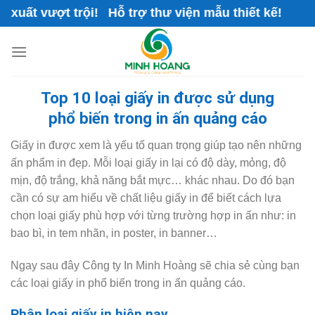
Skip
ợt trội! Hỗ trợ thư viện mẫu thiết kế!
to
content
Top 10 loại giấy in được sử dụng
phổ biến trong in ấn quảng cáo
Giấy in được xem là yếu tố quan trọng giúp tạo nên những
ấn phẩm in đẹp. Mỗi loại giấy in lại có độ dày, mỏng, độ
mịn, độ trắng, khả năng bắt mực… khác nhau. Do đó bạn
cần có sự am hiểu về chất liệu giấy in để biết cách lựa
chọn loại giấy phù hợp với từng trường hợp in ấn như: in
bao bì, in tem nhãn, in poster, in banner…
Ngay sau đây Công ty In Minh Hoàng sẽ chia sẻ cùng bạn
các loại giấy in phổ biến trong in ấn quảng cáo.
Phân loại giấy in hiện nay