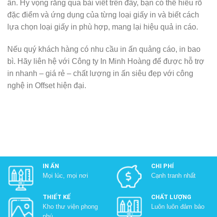
ấn. Hy vọng rằng qua bài viết trên đây, bạn có thể hiểu rõ
đặc điểm và ứng dụng của từng loại giấy in và biết cách
lựa chọn loại giấy in phù hợp, mang lại hiệu quả in cáo.
Nếu quý khách hàng có nhu cầu in ấn quảng cáo, in bao
bì. Hãy liên hệ với Công ty In Minh Hoàng để được hỗ trợ
in nhanh – giá rẻ – chất lượng in ấn siêu đẹp với công
nghệ in Offset hiện đại.
IN ẤN
CHI PHÍ
Mọi lúc, mọi nơi
Cạnh tranh nhất
THIẾT KẾ
CHẤT LƯỢNG
Kho thư viện phong
Luôn luôn đảm bảo
phú