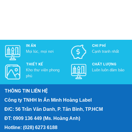
IN ẤN
CHI PHÍ
Mọi lúc, mọi nơi
Cạnh tranh nhất
THIẾT KẾ
CHẤT LƯỢNG
Kho thư viện phong
Luôn luôn đảm bảo
phú
THÔNG TIN LIÊN HỆ
Công ty TNHH In Ấn Minh Hoàng Label
Đ/C: 56 Trần Văn Danh, P. Tân Bình, TP.HCM
ĐT: 0909 136 449 (Ms. Hoàng Anh)
Hotline: (028) 6273 6188