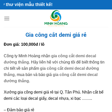
Skip
thư viện mẫu thiết kế!
to
content
Gia công cắt demi giá rẻ
Đơn giá: 100,000đ / lô
Công ty Minh Hoàng nhận
gia công cắt demi decal
đường thẳng
. Hãy liên hệ với chúng tôi để biết thông tin
chi tiết về sản phẩm
gia công cắt demi decal đường
thẳng
, mua bán và báo giá
gia công cắt demi decal
đường thẳng
.
Xưởng gia công demi giá rẻ tại Q. Tân Phú. Nhận cắt bế
demi các loại decal giấy, decal nhựa, xi bạc ……..
– Đảm bảo giá rẻ