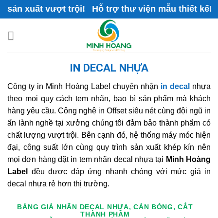
Skip
n xuất vượt trội! Hỗ trợ thư viện mẫu thiết kế!
to
content
IN DECAL NHỰA
Công ty in Minh Hoàng Label chuyên nhận
in decal
nhựa
theo mọi quy cách tem nhãn, bao bì sản phẩm mà khách
hàng yêu cầu. Công nghệ in Offset siêu nét cùng đội ngũ in
ấn lành nghề tại xưởng chúng tôi đảm bảo thành phẩm có
chất lượng vượt trội. Bên cạnh đó, hệ thống máy móc hiện
đại, công suất lớn cùng quy trình sản xuất khép kín nên
mọi đơn hàng đặt in tem nhãn decal nhựa tại
Minh Hoàng
Label
đều được đáp ứng nhanh chóng với mức giá in
decal nhựa rẻ hơn thị trường.
BẢNG GIÁ NHÃN DECAL NHỰA, CÁN BÓNG, CẮT
THÀNH PHẨM