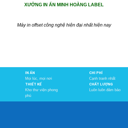
XƯỞNG IN ẤN MINH HOÀNG LABEL
Máy in offset công nghệ hiện đại nhất hiện nay
IN ẤN
CHI PHÍ
Mọi lúc, mọi nơi
Cạnh tranh nhất
THIẾT KẾ
CHẤT LƯỢNG
Kho thư viện phong
Luôn luôn đảm bảo
phú