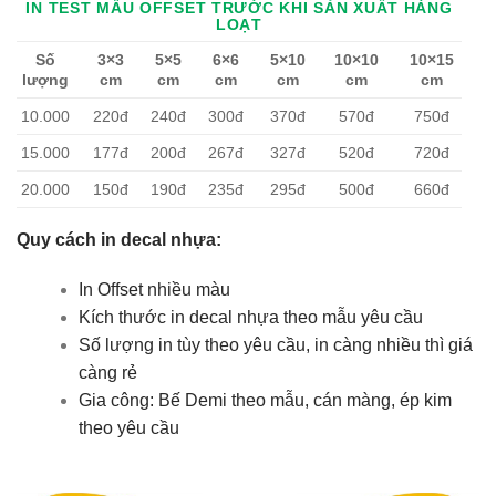
IN TEST MẪU OFFSET TRƯỚC KHI SẢN XUẤT HÀNG
LOẠT
Số
3×3
5×5
6×6
5×10
10×10
10×15
lượng
cm
cm
cm
cm
cm
cm
10.000
220đ
240đ
300đ
370đ
570đ
750đ
15.000
177đ
200đ
267đ
327đ
520đ
720đ
20.000
150đ
190đ
235đ
295đ
500đ
660đ
Quy cách in decal nhựa:
In Offset nhiều màu
Kích thước in decal nhựa theo mẫu yêu cầu
Số lượng in tùy theo yêu cầu, in càng nhiều thì giá
càng rẻ
Gia công: Bế Demi theo mẫu, cán màng, ép kim
theo yêu cầu