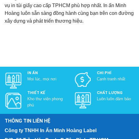
vụ in túi giấy cao cấp TPHCM phù hợp nhất. In ấn Minh
Hoàng luôn sẵn sàng đồng hành cùng bạn trên con đường
xây dựng và phát triển thương hiệu.
IN ẤN
CHI PHÍ
Mọi lúc, mọi nơi
Cạnh tranh nhất
THIẾT KẾ
CHẤT LƯỢNG
Kho thư viện phong
Luôn luôn đảm bảo
phú
THÔNG TIN LIÊN HỆ
Công ty TNHH In Ấn Minh Hoàng Label