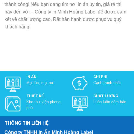
thành công! Nếu bạn đang tìm nơi in ấn uy tín, giá rẻ thì
hãy đến với – Công ty in Minh Hoàng Label để được cam
kết về chất lượng cao. Rất hân hạnh được phục vụ quý
khách hàng!
IN ẤN
CHI PHÍ
Mọi lúc, mọi nơi
Cạnh tranh nhất
THIẾT KẾ
CHẤT LƯỢNG
Kho thư viện phong
Luôn luôn đảm bảo
phú
THÔNG TIN LIÊN HỆ
Công ty TNHH In Ấn Minh Hoàng Label