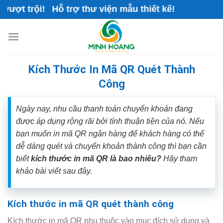
Skip
t trội! Hỗ trợ thư viện mẫu thiết kế!
to
content
Kích Thước In Mã QR Quét Thành
Công
Ngày nay, nhu cầu thanh toán chuyển khoản đang
được áp dụng rộng rãi bởi tính thuận tiện của nó. Nếu
bạn muốn in mã QR ngân hàng để khách hàng có thể
dễ dàng quét và chuyển khoản thành công thì bạn cần
biết
kích thước in mã QR là bao nhiêu?
Hãy tham
khảo bài viết sau đây.
Kích thước in mã QR quét thành công
Kích thước in mã QR phụ thuộc vào mục đích sử dụng và