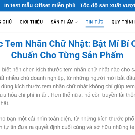
t mẫu Offset miễn phí! Tốc độ sản xuất vượt trội! Hỗ
G CHỦ
GIỚI THIỆU
SẢN PHẨM
TIN TỨC
QUY TRÌNH
c Tem Nhãn Chữ Nhật: Bật Mí Bí 
Chuẩn Cho Từng Sản Phẩm
 biết nên chọn kích thước tem nhãn chữ nhật nào cho
rất nhiều chủ doanh nghiệp, từ những người mới bắt đầ
 đúng kích thước tem nhãn chữ nhật không chỉ giúp tem
ưu hóa chi phí in ấn. Hơn thế nữa, nó còn truyền tải th
hất.
cho bạn một cái nhìn toàn diện, từ những kích thước ph
 bạn tự tin đưa ra quyết định cuối cùng và sở hữu những 