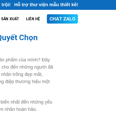
 trợ thư viện mẫu thiết kế!
CHAT ZALO
 SẢN XUẤT
LIÊN HỆ
Quyết Chọn
 sản phẩm của mình? Đây
u cho đến những người đã
 nhãn trông đẹp mắt,
ông điệp thương hiệu một
ổ biến nhất đến những yếu
tem nhãn hoàn hảo.