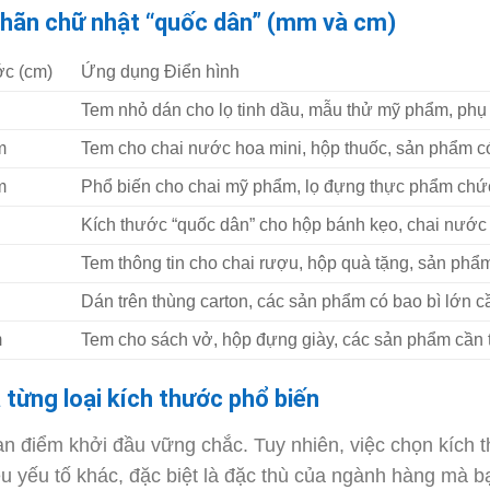
nhãn chữ nhật “quốc dân” (mm và cm)
ớc (cm)
Ứng dụng Điển hình
Tem nhỏ dán cho lọ tinh dầu, mẫu thử mỹ phẩm, phụ 
m
Tem cho chai nước hoa mini, hộp thuốc, sản phẩm có
m
Phổ biến cho chai mỹ phẩm, lọ đựng thực phẩm chứ
Kích thước “quốc dân” cho hộp bánh kẹo, chai nước 
Tem thông tin cho chai rượu, hộp quà tặng, sản phẩ
Dán trên thùng carton, các sản phẩm có bao bì lớn cầ
m
Tem cho sách vở, hộp đựng giày, các sản phẩm cần 
 từng loại kích thước phổ biến
ạn điểm khởi đầu vững chắc. Tuy nhiên, việc chọn kích
ều yếu tố khác, đặc biệt là đặc thù của ngành hàng mà b