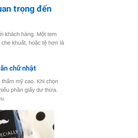
uan trọng đến
với khách hàng. Một tem
 che khuất, hoặc tệ hơn là
hãn chữ nhật
h thẩm mỹ cao. Khi chọn
hiểu phần giấy dư thừa.
ệu.