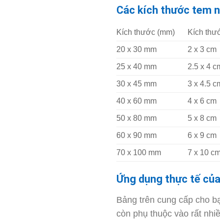
Các kích thước tem 
Kích thước (mm)
Kích thư
20 x 30 mm
2 x 3 cm
25 x 40 mm
2.5 x 4 c
30 x 45 mm
3 x 4.5 c
40 x 60 mm
4 x 6 cm
50 x 80 mm
5 x 8 cm
60 x 90 mm
6 x 9 cm
70 x 100 mm
7 x 10 c
Ứng dụng thực tế của
Bảng trên cung cấp cho b
còn phụ thuộc vào rất nhi